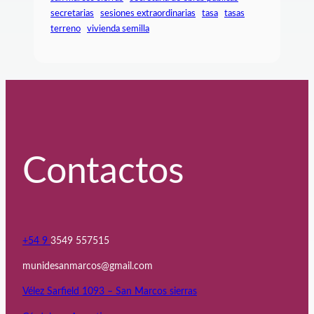
secretarias
sesiones extraordinarias
tasa
tasas
terreno
vivienda semilla
Contactos
+54 9
3549 557515
munidesanmarcos@gmail.com
Vélez Sarfield 1093 – San Marcos sierras