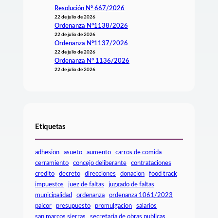
Resolución N° 667/2026
22 de julio de 2026
Ordenanza N°1138/2026
22 de julio de 2026
Ordenanza N°1137/2026
22 de julio de 2026
Ordenanza N° 1136/2026
22 de julio de 2026
Etiquetas
adhesion
asueto
aumento
carros de comida
cerramiento
concejo deliberante
contrataciones
credito
decreto
direcciones
donacion
food track
impuestos
juez de faltas
juzgado de faltas
municipalidad
ordenanza
ordenanza 1061/2023
paicor
presupuesto
promulgacion
salarios
san marcos sierras
secretaria de obras publicas