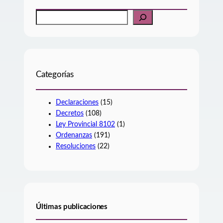
B
u
s
c
a
r
Categorías
Declaraciones
(15)
Decretos
(108)
Ley Provincial 8102
(1)
Ordenanzas
(191)
Resoluciones
(22)
Últimas publicaciones