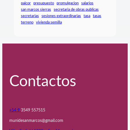
paicor
presupuesto
promulgacion
salarios
san marcos sierras
secretaria de obras publicas
secretarias
sesiones extraordinarias
tasa
tasas
terreno
vivienda semilla
Contactos
+54 9
3549 557515
munidesanmarcos@gmail.com