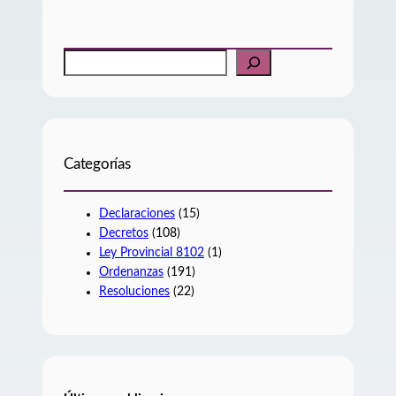
B
u
s
c
a
r
Categorías
Declaraciones
(15)
Decretos
(108)
Ley Provincial 8102
(1)
Ordenanzas
(191)
Resoluciones
(22)