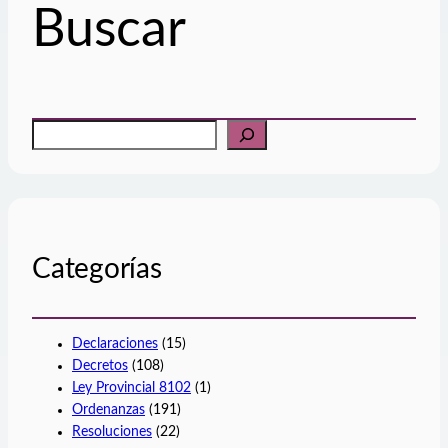
Buscar
B
u
s
c
a
r
Categorías
Declaraciones
(15)
Decretos
(108)
Ley Provincial 8102
(1)
Ordenanzas
(191)
Resoluciones
(22)