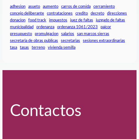
adhesion
asueto
aumento
carros de comida
cerramiento
concejo deliberante
contrataciones
credito
decreto
direcciones
donacion
food track
impuestos
juez de faltas
juzgado de faltas
municipalidad
ordenanza
ordenanza 1061/2023
paicor
presupuesto
promulgacion
salarios
san marcos sierras
secretaria de obras publicas
secretarias
sesiones extraordinarias
tasa
tasas
terreno
vivienda semilla
Contactos