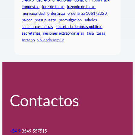
credito
decreto
direcciones
donacion
food track
impuestos
juez de faltas
juzgado de faltas
municipalidad
ordenanza
ordenanza 1061/2023
paicor
presupuesto
promulgacion
salarios
san marcos sierras
secretaria de obras publicas
secretarias
sesiones extraordinarias
tasa
tasas
terreno
vivienda semilla
Contactos
+54 9
3549 557515