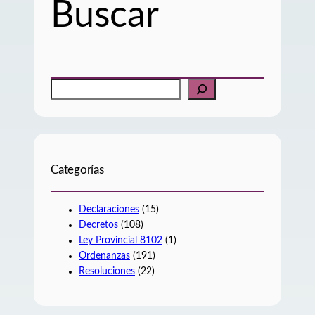
Buscar
B
u
s
c
a
r
Categorías
Declaraciones
(15)
Decretos
(108)
Ley Provincial 8102
(1)
Ordenanzas
(191)
Resoluciones
(22)