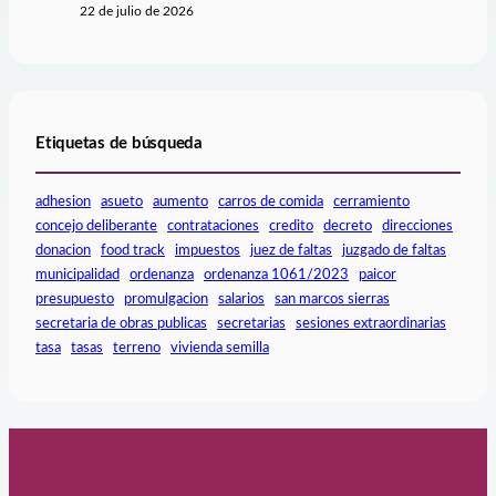
22 de julio de 2026
Etiquetas de búsqueda
adhesion
asueto
aumento
carros de comida
cerramiento
concejo deliberante
contrataciones
credito
decreto
direcciones
donacion
food track
impuestos
juez de faltas
juzgado de faltas
municipalidad
ordenanza
ordenanza 1061/2023
paicor
presupuesto
promulgacion
salarios
san marcos sierras
secretaria de obras publicas
secretarias
sesiones extraordinarias
tasa
tasas
terreno
vivienda semilla