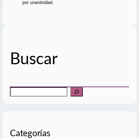
por unanimidad.
Buscar
B
u
s
c
a
r
Categorías