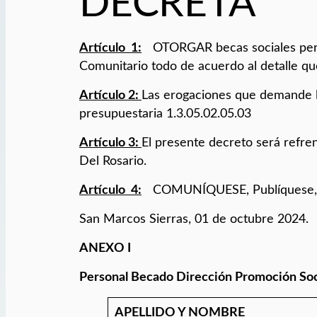
DECRETA
Artículo 1:
OTORGAR becas sociales pert
Comunitario todo de acuerdo al detalle q
Artículo 2:
Las erogaciones que demande l
presupuestaria 1.3.05.02.05.03
Artículo 3:
El presente decreto será refre
Del Rosario.
Artículo 4:
COMUNÍQUESE, Publíquese, Dé
San Marcos Sierras, 01 de octubre 2024.
ANEXO I
P
e
r
sonal Becado Dirección Promoción Soc
APELLIDO Y NOMBRE