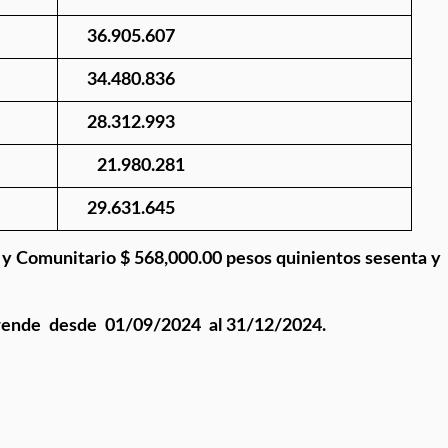
36.90
5
.60
7
34.48
0
.83
6
28.31
2
.99
3
21.98
0
.28
1
29.63
1
.64
5
l y Comunitario $ 568,000.00 pesos quinientos sesenta y
ende desde 01/09/2024 al 31/12/2024.