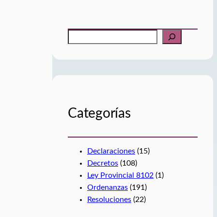
B
u
s
c
a
r
Categorías
Declaraciones
(15)
Decretos
(108)
Ley Provincial 8102
(1)
Ordenanzas
(191)
Resoluciones
(22)