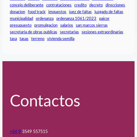
concejo deliberante
contrataciones
credito
decreto
direcciones
donacion
food track
impuestos
juez de faltas
juzgado de faltas
municipalidad
ordenanza
ordenanza 1061/2023
paicor
presupuesto
promulgacion
salarios
san marcos sierras
secretaria de obras publicas
secretarias
sesiones extraordinarias
tasa
tasas
terreno
vivienda semilla
Contactos
+54 9
3549 557515