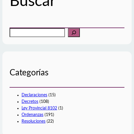
Buscar
B
u
s
c
a
r
Categorías
Declaraciones
(15)
Decretos
(108)
Ley Provincial 8102
(1)
Ordenanzas
(191)
Resoluciones
(22)