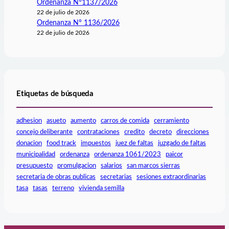
Ordenanza N°1137/2026
22 de julio de 2026
Ordenanza N° 1136/2026
22 de julio de 2026
Etiquetas de búsqueda
adhesion
asueto
aumento
carros de comida
cerramiento
concejo deliberante
contrataciones
credito
decreto
direcciones
donacion
food track
impuestos
juez de faltas
juzgado de faltas
municipalidad
ordenanza
ordenanza 1061/2023
paicor
presupuesto
promulgacion
salarios
san marcos sierras
secretaria de obras publicas
secretarias
sesiones extraordinarias
tasa
tasas
terreno
vivienda semilla