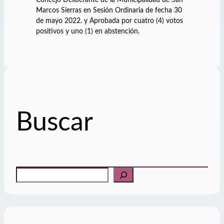
Marcos Sierras en Sesión Ordinaria de fecha 30
de mayo 2022. y Aprobada por cuatro (4) votos
positivos y uno (1) en abstención.
Buscar
B
u
s
c
a