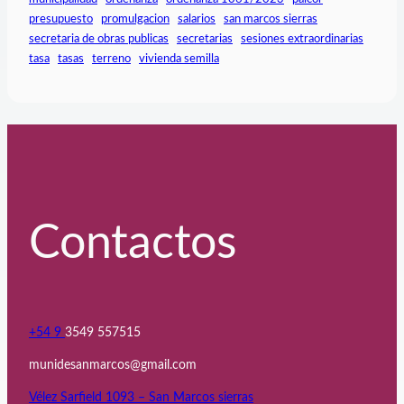
presupuesto
promulgacion
salarios
san marcos sierras
secretaria de obras publicas
secretarias
sesiones extraordinarias
tasa
tasas
terreno
vivienda semilla
Contactos
+54 9
3549 557515
munidesanmarcos@gmail.com
Vélez Sarfield 1093 – San Marcos sierras