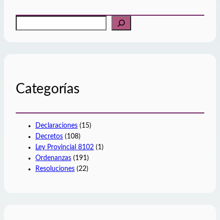
B
u
s
c
a
r
Categorías
Declaraciones
(15)
Decretos
(108)
Ley Provincial 8102
(1)
Ordenanzas
(191)
Resoluciones
(22)