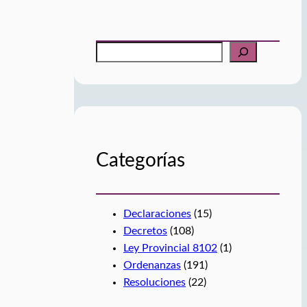
B
u
s
c
a
r
Categorías
Declaraciones
(15)
Decretos
(108)
Ley Provincial 8102
(1)
Ordenanzas
(191)
Resoluciones
(22)