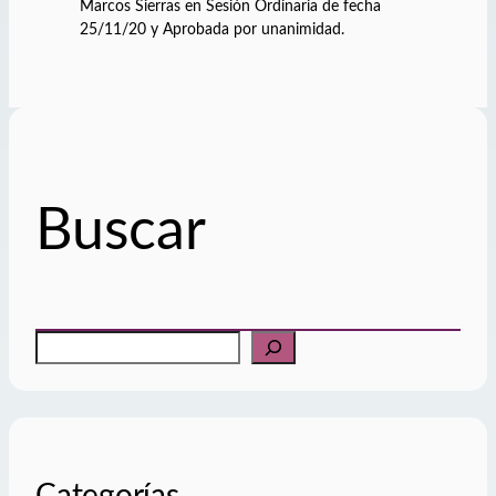
Marcos Sierras en Sesión Ordinaria de fecha
25/11/20 y Aprobada por unanimidad.
Buscar
B
u
s
c
a
r
Categorías