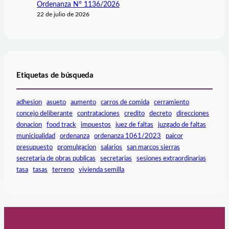
Ordenanza N° 1136/2026
22 de julio de 2026
Etiquetas de búsqueda
adhesion
asueto
aumento
carros de comida
cerramiento
concejo deliberante
contrataciones
credito
decreto
direcciones
donacion
food track
impuestos
juez de faltas
juzgado de faltas
municipalidad
ordenanza
ordenanza 1061/2023
paicor
presupuesto
promulgacion
salarios
san marcos sierras
secretaria de obras publicas
secretarias
sesiones extraordinarias
tasa
tasas
terreno
vivienda semilla