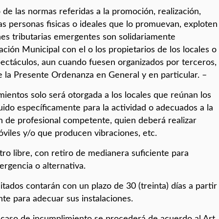
de las normas referidas a la promoción, realización,
las personas fisicas o ideales que lo promuevan, exploten
ones tributarias emergentes son solidariamente
tación Municipal con el o los propietarios de los locales o
pectáculos, aun cuando fuesen organizados por terceros,
 la Presente Ordenanza en General y en particular. –
imientos solo será otorgada a los locales que reúnan los
ruido específicamente para la actividad o adecuados a la
n de profesional competente, quien deberá realizar
óviles y/o que producen vibraciones, etc.
tro libre, con retiro de medianera suficiente para
ergencia o alternativa.
itados contarán con un plazo de 30 (treinta) días a partir
te para adecuar sus instalaciones.
 caso de incumplimiento se procederá de acuerdo al Art.