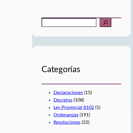
B
u
s
c
a
r
Categorías
Declaraciones
(15)
Decretos
(108)
Ley Provincial 8102
(1)
Ordenanzas
(191)
Resoluciones
(22)